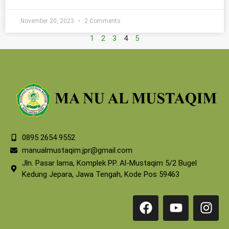
November 20, 2023
2 Comments
1
2
3
4
5
0895 2654 9552
manualmustaqim.jpr@gmail.com
Jln. Pasar lama, Komplek PP. Al-Mustaqim 5/2 Bugel
Kedung Jepara, Jawa Tengah, Kode Pos 59463