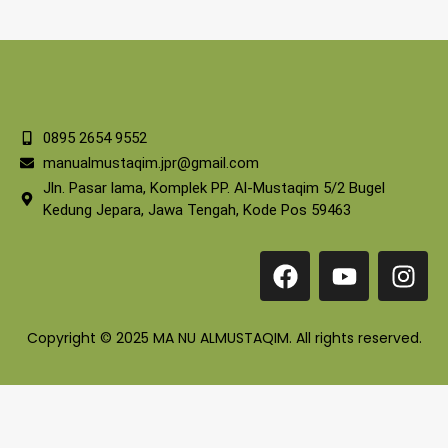
0895 2654 9552
manualmustaqim.jpr@gmail.com
Jln. Pasar lama, Komplek PP. Al-Mustaqim 5/2 Bugel
Kedung Jepara, Jawa Tengah, Kode Pos 59463
Copyright © 2025 MA NU ALMUSTAQIM. All rights reserved.