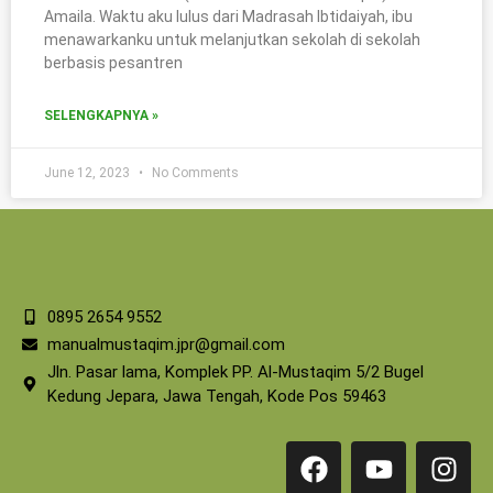
Amaila. Waktu aku lulus dari Madrasah Ibtidaiyah, ibu
menawarkanku untuk melanjutkan sekolah di sekolah
berbasis pesantren
SELENGKAPNYA »
June 12, 2023
No Comments
0895 2654 9552
manualmustaqim.jpr@gmail.com
Jln. Pasar lama, Komplek PP. Al-Mustaqim 5/2 Bugel
Kedung Jepara, Jawa Tengah, Kode Pos 59463