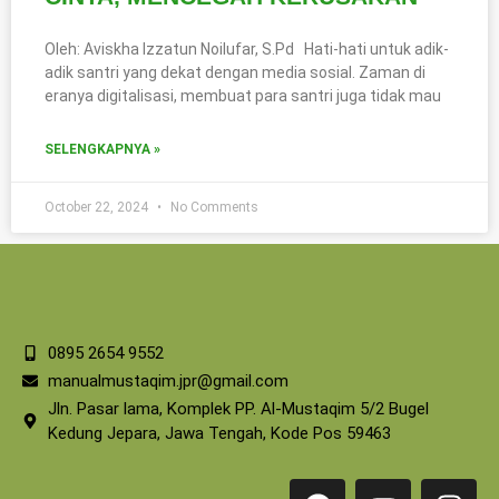
Oleh: Aviskha Izzatun Noilufar, S.Pd Hati-hati untuk adik-
adik santri yang dekat dengan media sosial. Zaman di
eranya digitalisasi, membuat para santri juga tidak mau
SELENGKAPNYA »
October 22, 2024
No Comments
0895 2654 9552
manualmustaqim.jpr@gmail.com
Jln. Pasar lama, Komplek PP. Al-Mustaqim 5/2 Bugel
Kedung Jepara, Jawa Tengah, Kode Pos 59463