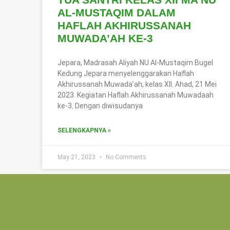
AL-MUSTAQIM DALAM
HAFLAH AKHIRUSSANAH
MUWADA’AH KE-3
Jepara, Madrasah Aliyah NU Al-Mustaqim Bugel
Kedung Jepara menyelenggarakan Haflah
Akhirussanah Muwada’ah, kelas XII. Ahad, 21 Mei
2023. Kegiatan Haflah Akhirussanah Muwadaah
ke-3. Dengan diwisudanya
SELENGKAPNYA »
May 21, 2023
No Comments