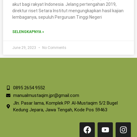
akut bagi rakyat Indonesia. Jelang pertengahan 2019,
direktur riset Setara Institut mengungkapkan hasil kajian
lembaganya, sepuluh Perguruan Tinggi Negeri
SELENGKAPNYA »
June 29, 2023
No Comments
0895 2654 9552
manualmustaqim.jpr@gmail.com
Jln. Pasar lama, Komplek PP. Al-Mustaqim 5/2 Bugel
Kedung Jepara, Jawa Tengah, Kode Pos 59463