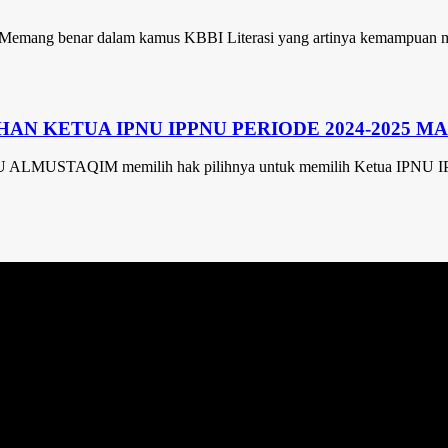
a. Memang benar dalam kamus KBBI Literasi yang artinya kemampuan 
HAN KETUA IPNU IPPNU PERIODE 2024-2025 M
A NU ALMUSTAQIM memilih hak pilihnya untuk memilih Ketua IPNU 