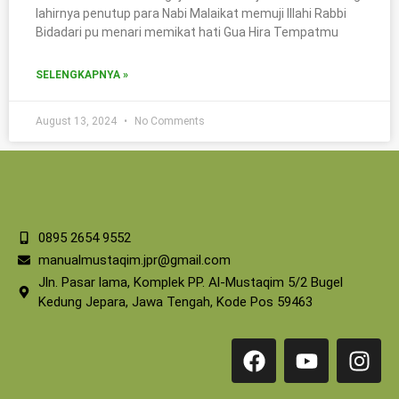
lahirnya penutup para Nabi Malaikat memuji Illahi Rabbi
Bidadari pu menari memikat hati Gua Hira Tempatmu
SELENGKAPNYA »
August 13, 2024
No Comments
0895 2654 9552
manualmustaqim.jpr@gmail.com
Jln. Pasar lama, Komplek PP. Al-Mustaqim 5/2 Bugel
Kedung Jepara, Jawa Tengah, Kode Pos 59463