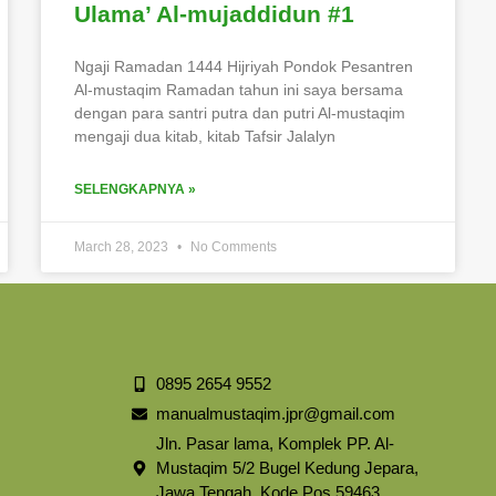
Ulama’ Al-mujaddidun #1
Ngaji Ramadan 1444 Hijriyah Pondok Pesantren
Al-mustaqim Ramadan tahun ini saya bersama
dengan para santri putra dan putri Al-mustaqim
mengaji dua kitab, kitab Tafsir Jalalyn
SELENGKAPNYA »
March 28, 2023
No Comments
0895 2654 9552
manualmustaqim.jpr@gmail.com
Jln. Pasar lama, Komplek PP. Al-
Mustaqim 5/2 Bugel Kedung Jepara,
Jawa Tengah, Kode Pos 59463